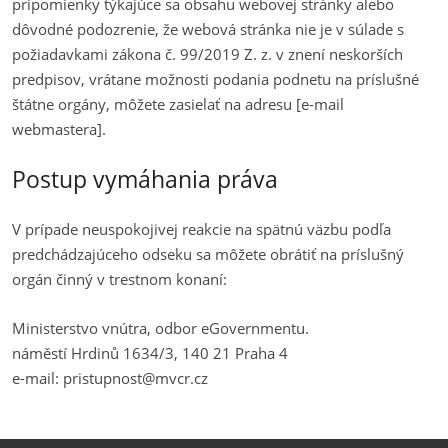
pripomienky týkajúce sa obsahu webovej stránky alebo
dôvodné podozrenie, že webová stránka nie je v súlade s
požiadavkami zákona č. 99/2019 Z. z. v znení neskorších
predpisov, vrátane možnosti podania podnetu na príslušné
štátne orgány, môžete zasielať na adresu [e-mail
webmastera].
Postup vymáhania práva
V prípade neuspokojivej reakcie na spätnú väzbu podľa
predchádzajúceho odseku sa môžete obrátiť na príslušný
orgán činný v trestnom konaní:
Ministerstvo vnútra, odbor eGovernmentu.
náměstí Hrdinů 1634/3, 140 21 Praha 4
e-mail: pristupnost@mvcr.cz