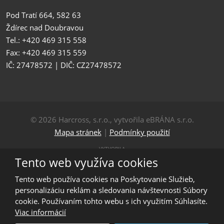
Pod Tratí 664, 582 63
Ždírec nad Doubravou
Tel.: +420 469 315 558
Fax: +420 469 315 559
IČ: 27478572 | DIČ: CZ27478572
© 2026 Harcross, s.r.o., vytvořila eBRÁNA s.r.o.
Mapa stránek
|
Podmínky použití
VYTVORILA
Tento web využíva cookies
Tento web používa cookies na Poskytovanie Služieb,
Tento web je chránený pomocou Google reCAPTCHA, a
personalizáciu reklám a sledovania návštevnosti Súbory
platia pre neho
cookie. Používaním tohto webu s ich využitím Súhlasíte.
Zásady ochrany osobných údajov
a
Viac informácií
zmluvné podmienky
spoločnosti Google.