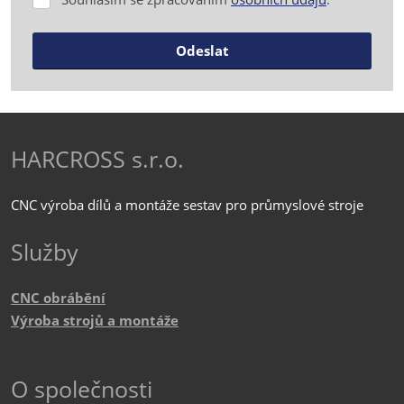
Souhlasím
se
zpracováním
Odeslat
osobních
údajů
.
Formulář
se
nepodařilo
HARCROSS s.r.o.
odeslat.
CNC výroba dílů a montáže sestav pro průmyslové stroje
Služby
CNC obrábění
Výroba strojů a montáže
O společnosti