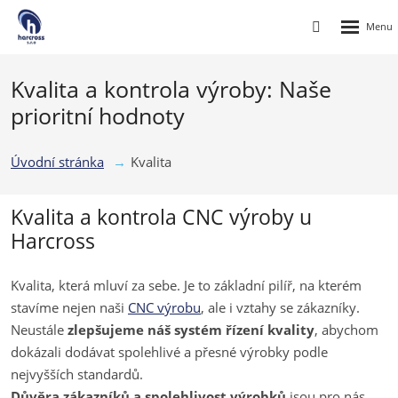
Rozbalen
Vyhledávání
menu
Kvalita a kontrola výroby: Naše
prioritní hodnoty
Úvodní stránka
Kvalita
Kvalita a kontrola CNC výroby u
Harcross
Kvalita, která mluví za sebe. Je to základní pilíř, na kterém
stavíme nejen naši
CNC výrobu
, ale i vztahy se zákazníky.
Neustále
zlepšujeme náš systém řízení kvality
, abychom
dokázali dodávat spolehlivé a přesné výrobky podle
nejvyšších standardů.
Důvěra zákazníků a spolehlivost výrobků
jsou pro nás