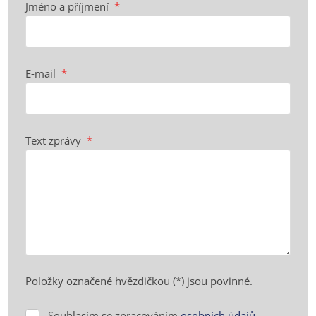
Jméno a příjmení
*
E-mail
*
Text zprávy
*
Položky označené hvězdičkou (*) jsou povinné.
Souhlasím se zpracováním
osobních údajů
.