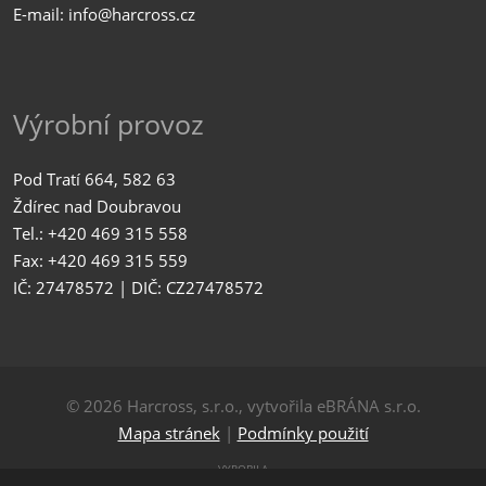
E-mail: info@harcross.cz
Výrobní provoz
Pod Tratí 664, 582 63
Ždírec nad Doubravou
Tel.: +420 469 315 558
Fax: +420 469 315 559
IČ: 27478572 | DIČ: CZ27478572
© 2026 Harcross, s.r.o., vytvořila eBRÁNA s.r.o.
Mapa stránek
|
Podmínky použití
VYROBILA